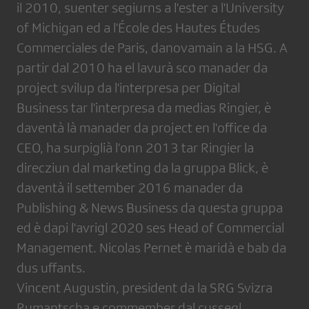
il 2010, suenter segiurns a l'ester a l'University
of Michigan ed a l'École des Hautes Études
Commerciales de Paris, danovamain a la HSG. A
partir dal 2010 ha el lavurà sco manader da
project svilup da l'interpresa per Digital
Business tar l'interpresa da medias Ringier, è
daventà là manader da project en l'office da
CEO, ha surpiglià l'onn 2013 tar Ringier la
direcziun dal marketing da la gruppa Blick, è
daventà il settember 2016 manader da
Publishing & News Business da questa gruppa
ed è dapi l'avrigl 2020 ses Head of Commercial
Management. Nicolas Pernet è maridà e bab da
dus uffants.
Vincent Augustin, president da la SRG Svizra
Rumantscha e commember dal cussegl