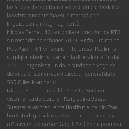
las sfidas che spetgan il service public medial da
la Svizra rumantscha en in martgà ch'è
linguisticamain fitg fragmentà.
Nicolas Pernet, 40, surpiglia la direcziun da RTR
sin l'emprim da schaner 2021. Enfin lura maina
Pius Paulin, 61 vinavant l'interpresa. Paulin ha
surpiglià interimisticamain la direcziun la fin dal
2019. L'organisaziun da la surdada è vegnida
definida ensemen cun il directur general da la
SSR Gilles Marchand.
Nicolas Pernet è naschì il 1979 a Sent en la
vischnanca da Scuol en l'Engiadina Bassa.
Suenter avair frequentà l'Institut autalpin Ftan
ha el studegià scienza d'economia da manaschi
a l'Universitad da Son Gagl (HSG) ed ha promovì