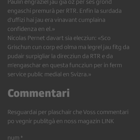
Paulin engraziel jau gia oz per ses grond
engaschi premurà per RTR. Enfin la surdada
d'uffizi hai jau era vinavant cumplaina
confidenza en el.»
Nicolas Pernet davart sia elecziun: «Sco
Grischun cun corp ed olma ma legrel jau fitg da
pudair surpigliar la direcziun da RTR e da
m'engaschar en questa funcziun per in ferm
service public medial en Svizra.»
Commentari
Resguardai per plaschair che Voss commentari
po vegnir publitgà en noss magazin LINK
num *