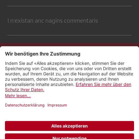
I n'existan anc nagins commentaris
Contact
Impressum
Protecziun da datas
Netiquetta
Cundiziuns d’utilisaziun
AGB Payyo
Datenschutzeinstellungen