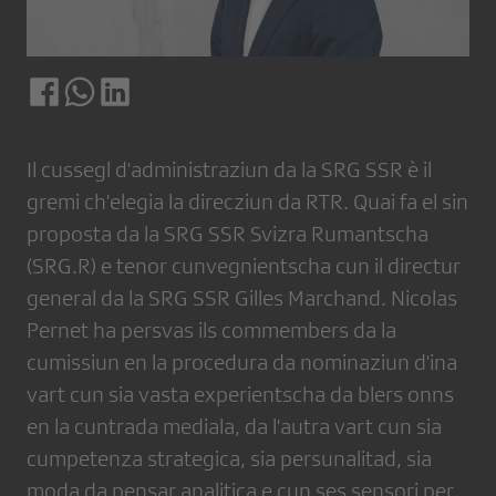
Il cussegl d'administraziun da la SRG SSR è il
gremi ch'elegia la direcziun da RTR. Quai fa el sin
proposta da la SRG SSR Svizra Rumantscha
(SRG.R) e tenor cunvegnientscha cun il directur
general da la SRG SSR Gilles Marchand. Nicolas
Pernet ha persvas ils commembers da la
cumissiun en la procedura da nominaziun d'ina
vart cun sia vasta experientscha da blers onns
en la cuntrada mediala, da l'autra vart cun sia
cumpetenza strategica, sia persunalitad, sia
moda da pensar analitica e cun ses sensori per