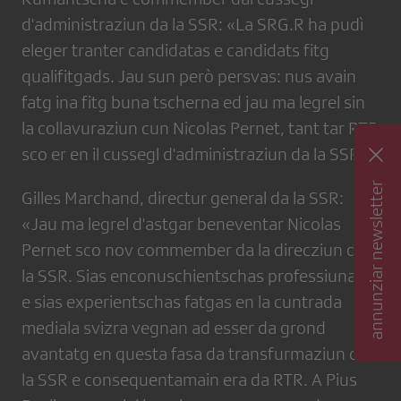
d'administraziun da la SSR: «La SRG.R ha pudì
eleger tranter candidatas e candidats fitg
qualifitgads. Jau sun però persvas: nus avain
fatg ina fitg buna tscherna ed jau ma legrel sin
la collavuraziun cun Nicolas Pernet, tant tar RTR
sco er en il cussegl d'administraziun da la SSR.»
annunziar newsletter
Gilles Marchand, directur general da la SSR:
«Jau ma legrel d'astgar beneventar Nicolas
Pernet sco nov commember da la direcziun da
la SSR. Sias enconuschientschas professiunalas
e sias experientschas fatgas en la cuntrada
mediala svizra vegnan ad esser da grond
avantatg en questa fasa da transfurmaziun da
la SSR e consequentamain era da RTR. A Pius