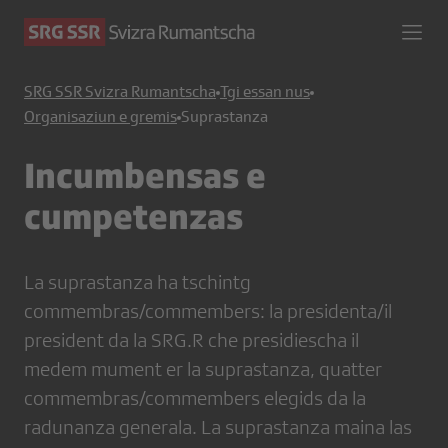
SRG SSR Svizra Rumantscha
Tgi essan nus
Organisaziun e gremis
Suprastanza
Incumbensas e
cumpetenzas
La suprastanza ha tschintg
commembras/commembers: la presidenta/il
president da la SRG.R che presidiescha il
medem mument er la suprastanza, quatter
commembras/commembers elegids da la
radunanza generala. La suprastanza maina las