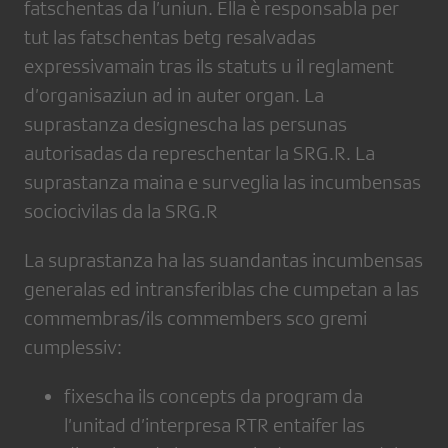
fatschentas da l’uniun. Ella è responsabla per
tut las fatschentas betg resalvadas
expressivamain tras ils statuts u il reglament
d’organisaziun ad in auter organ. La
suprastanza designescha las persunas
autorisadas da represchentar la SRG.R. La
suprastanza maina e surveglia las incumbensas
sociocivilas da la SRG.R
La suprastanza ha las suandantas incumbensas
generalas ed intransferiblas che cumpetan a las
commembras/ils commembers sco gremi
cumplessiv:
fixescha ils concepts da program da
l’unitad d’interpresa RTR entaifer las