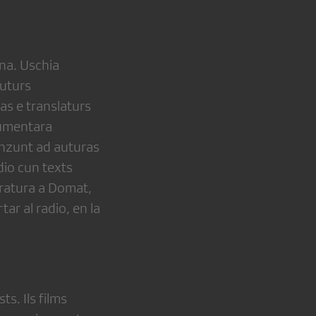
na. Uschia
auturs
as e translaturs
cumentara
unzunt ad auturas
dio cun texts
teratura a Domat,
ar al radio, en la
s. Ils films