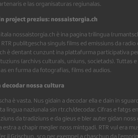
partenaris e las organisaturas regiunalas.
in project prezius: nossaistorgia.ch
itala nossaistorgia.ch è ina pagina trilingua (rumantsc
la RTR publitgescha singuls films ed emissiuns da radio 
.ch è dentant cunzunt ina plattafurma participativa p
ituziuns (archivs culturals, uniuns, societads). Tuttas 
s en furma da fotografias, films ed audios.
a decodar nossa cultura
cha è vasta. Nus gidain a decodar ella e dain in sguar
ta lingua naziunala sin rtr.ch/decodar. Cifras e fatgs e
iuns da tradiziuns e da gieus e bler auter gidan noss 
 estra a chapir meglier noss mintgadi. RTR vul era mus
r il Grischun, sco per exempel a chaschun da l’emprim 