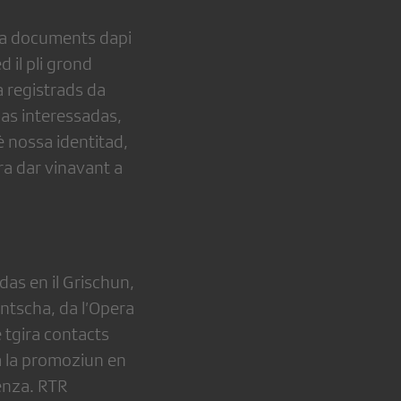
gna documents dapi
 il pli grond
 registrads da
unas interessadas,
è nossa identitad,
ra dar vinavant a
as en il Grischun,
ntscha, da l’Opera
 tgira contacts
da la promoziun en
renza. RTR