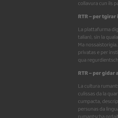
collavura cun ils 
RTR – per tgirar 
La plattafurma dig
talian), sin la qua
Ma nossaistorigia
privatas e per inst
qua regurdientscha
RTR – per gidar 
La cultura rumants
culissas da la quar
cumpacta, descripz
persunas da lingua
rumantscha ordaife