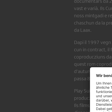
documentars da 25
vast e varià. Ils 
noss mintgadi e re
chaschun da la pre
da Laax.
Dapi il 1997 vegn 
cun in contract, il
coproducziuns da 
quest rom coprodu
d’auturs libers, s
passa 81’000 pers
Play Suisse è la p
producziuns e copr
Ils films, las seri