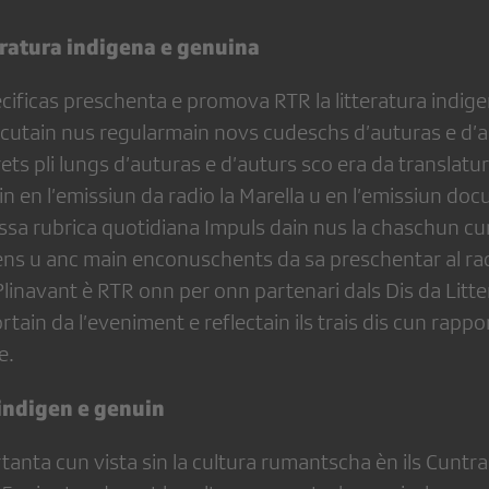
teratura indigena e genuina
ificas preschenta e promova RTR la litteratura indige
scutain nus regularmain novs cudeschs d’auturas e d’
ts pli lungs d’auturas e d’auturs sco era da translatur
n en l’emissiun da radio la Marella u en l’emissiun do
ssa rubrica quotidiana Impuls dain nus la chaschun c
ens u anc main enconuschents da sa preschentar al ra
s. Plinavant è RTR onn per onn partenari dals Dis da Lit
ain da l’eveniment e reflectain ils trais dis cun rapport
e.
 indigen e genuin
anta cun vista sin la cultura rumantscha èn ils Cuntrast