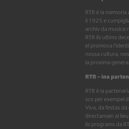
RTR è la memoria 
il 1925 e cumpigli
archiv da musica 
RTR ils ultims dece
el promova l’identi
nossa cultura, nos
la proxima genera
RTR – ina parten
RTR è la partenari
sco per exempel da
Viva, da festas da
directamain al lie
ils programs da RT