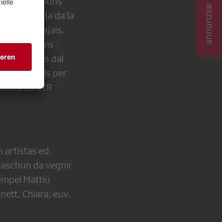
annunziar newsletter
ns – producziuns
la purschida da la
parts dal pajais.
iun, 413 films
mads (cifras dal
tranter quels per
ictiva da RTR
n artistas ed
 chaschun da vegnir
xempel Mattiu
nett, Chiara, euv.