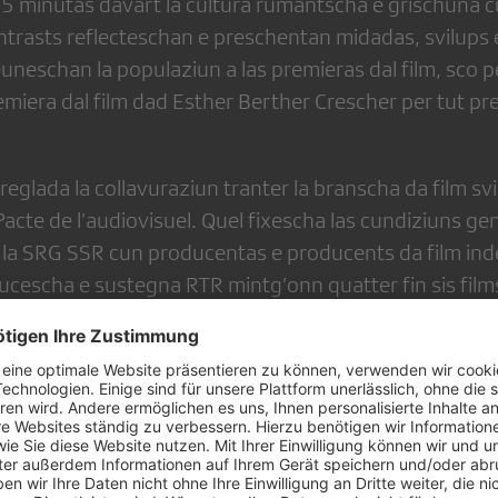
 minutas davart la cultura rumantscha e grischuna c
Cuntrasts reflecteschan e preschentan midadas, svilups 
uneschan la populaziun a las premieras dal film, sco 
miera dal film dad Esther Berther Crescher per tut pre
reglada la collavuraziun tranter la branscha da film sv
 Pacte de l’audiovisuel. Quel fixescha las cundiziuns ge
la SRG SSR cun producentas e producents da film in
cescha e sustegna RTR mintg’onn quatter fin sis film
co per exempel il film da Felice Zenoni A la funtauna ch
unas sin SRF 1.
lattafurma da streaming da la SRG SSR. Ella porscha l
oducziuns da SRF, RSI, RTS e RTR, e quai senza barrier
as, las documentaziuns, las reportaschas e las perlas da 