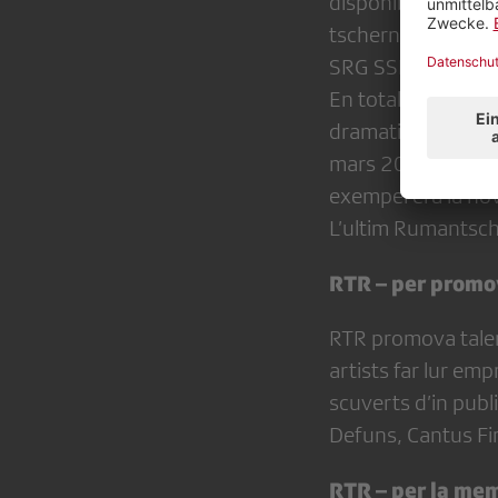
disponibels en la 
tschernidas era cu
SRG SSR e metta en 
En total pon ins g
dramatics, 523 fil
mars 2024) ch'èn v
exempel era la nov
L’ultim Rumantsch
RTR – per promo
RTR promova talent
artists far lur em
scuverts d’in publi
Defuns, Cantus Fir
RTR – per la me