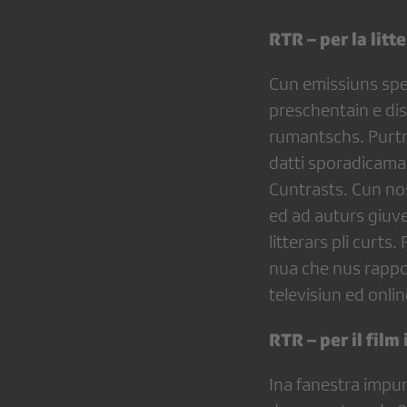
RTR – per la lit
Cun emissiuns spec
preschentain e di
rumantschs. Purtre
datti sporadicamai
Cuntrasts. Cun no
ed ad auturs giuv
litterars pli curt
nua che nus rapport
televisiun ed onlin
RTR – per il film
Ina fanestra impurt