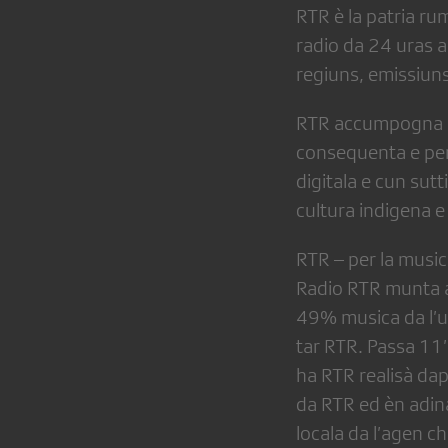
RTR è la patria r
radio da 24 uras a
regiuns, emissiuns 
RTR accumpogna e 
consequenta e per
digitala e cun sutt
cultura indigena e 
RTR – per la music
Radio RTR munta 
49% musica da l’ul
tar RTR. Passa 11’
ha RTR realisà dap
da RTR ed èn adina
locala da l’agen c