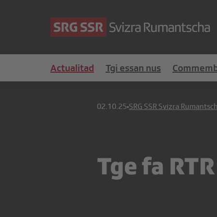
Actualitad
Tgi essan nus
Commemb
02.10.25
SRG SSR Svizra Rumantsc
Tge fa RTR 