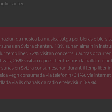
gliur auter.
a naziun da musica La musica tutga per bleras e blers ta
rsunas en Svizra chantan, 18% sunan almain in inst
ur temp liber. 72% visitan concerts u autras occurren
ivals, 26% visitan represchentaziuns da ballet u d’aut
sunas en Svizra consumeschan durant il temp liber in 
ica vegn consumada via telefonin (64%), via internet 
dlada via ils chanals da radio e televisiun (89%).