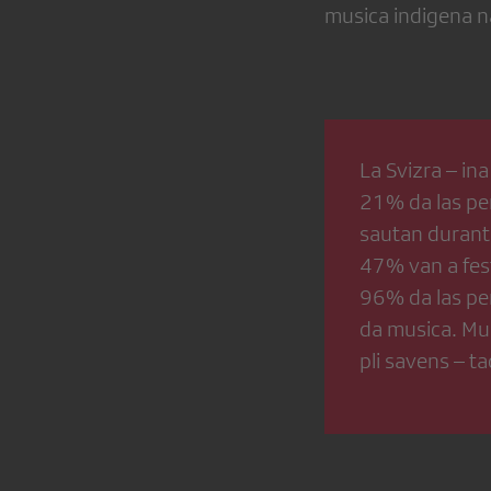
musica indigena na
La Svizra – in
21% da las pe
sautan durantl
47% van a fest
96% da las per
da musica. Mus
pli savens – ta