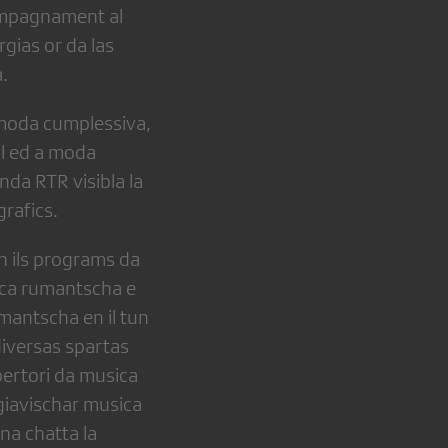
cumpagnament al
gias or da las
a.
 moda cumplessiva,
al ed a moda
enda RTR visibla la
grafics.
n ils programs da
ca rumantscha e
mantscha en il tun
diversas spartas
pertori da musica
 giavischar musica
na chatta la