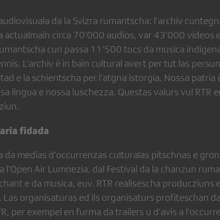
audiovisuala da la Svizra rumantscha: l’archiv cunte
a actualmain circa 70’000 audios, var 43’000 videos ed
rumantscha cun passa 11’500 tocs da musica indigena
nnis. L’archiv è in bain cultural avert per tut las pers
tad e la schientscha per l’atgna istorgia. Nossa patria 
sa lingua e nossa luschezza. Questas valurs vul RTR e
ziun.
aria fidada
a da medias d’occurrenzas culturalas pitschnas e grond
 l’Open Air Lumnezia, dal Festival da la chanzun ruma
 chant e da musica, euv. RTR realisescha producziuns e
u. Las organisaturas ed ils organisaturs profiteschan 
R, per exempel en furma da trailers u d’avis a l’occur