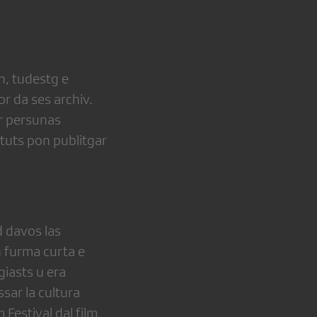
h, tudestg e
or da ses archiv.
er persunas
e tuts pon publitgar
d davos las
n furma curta e
giasts u era
sar la cultura
Festival dal film