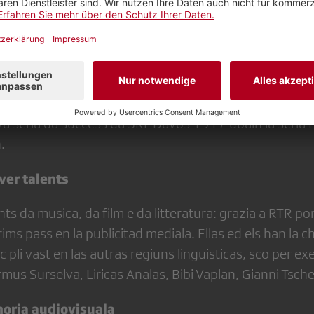
lingua originala cun suttitels tudestgs, franzos e talia
n suttitels rumantschs. La plattafurma cumplettescha 
scena il film svizzer cun tut sias fassettas da tut las 
uardar sin Play Suisse 53 serias ficziunalas e d'animaz
ms e serias documentaras e 269 films curts e films ani
egnids producids en il rom dal Pacte de l'audiovisuel,
a seria da success da SRF Davos 1917 ubain la seria f
.
ver talents
s da musica, da film e da litteratura: grazia a RTR po
prims pass en la publicitad mediala. Ellas ed els han la
c pli vast en las autras regiuns linguisticas, sco per e
mus Surselva, Liricas Analas, Bibi Vaplan, Gianni Tsche
moria audiovisuala