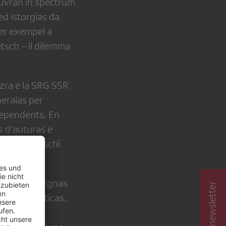
uvran in spectrum
ed istorgias da
per exempel a
tsch – il dilemma
izra e la SRG SSR
neralas per
dependents. En
s d’auturas e
e ha cuntanschì
as meglras atgnas
as linguisticas.
l’archiv èn