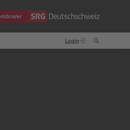
embra/er
Login