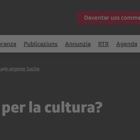
Daventar uss comm
ranza
Publicaziuns
Annunzia
RTR
Agenda
ha
In eigener Sache
per la cultura?