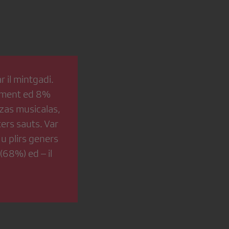
r il mintgadi.
rument ed 8%
zas musicalas,
ers sauts. Var
u plirs geners
(68%) ed – il