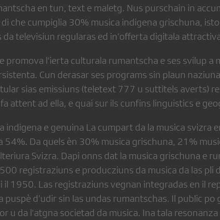
umantscha en tun, text e maletg. Nus purschain in ac
 di che cumpiglia 30% musica indigena grischuna, istor
da televisiun regularas ed in’offerta digitala attractiv
promova l’ierta culturala rumantscha e ses svilup a
sistenta. Cun derasar ses programs sin plaun naziun
itular sias emissiuns (teletext 777 u suttitels averts) r
fa attent ad ella, e quai sur ils cunfins linguistics e geo
a indigena e genuina La cumpart da la musica svizra e
a 54%. Da quels èn 30% musica grischuna, 21% musi
teriura Svizra. Dapi onns dat la musica grischuna e ru
500 registraziuns e producziuns da musica da las pli 
i il 1950. Las registraziuns vegnan integradas en il re
 puspè d’udir sin las undas rumantschas. Il public po
hor u da l’atgna societad da musica. Ina tala resonanza 