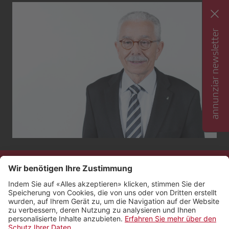
annunziar newsletter
Contact
Impressum
Protecziun da datas