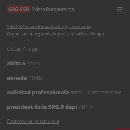
SRG SSR Svizra Rumantscha
Tgi essan nus
Organisaziun e gremis
Suprastanza
Oscar Knapp
Oscar Knapp
abita a
Scuol
annada
1948
activitad professiunala
anteriur ambassadur
president da la SRG.R dapi
2013
Enavos tar la survista